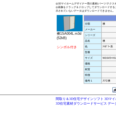
◎3Dマイホームデザイナー用の素材(パーツ/テクス
◎画像をドラッグ＆ドロップしてダウンロードする
示されていないデータはダウンロードできません。
分類
襖
メーカー
襖1SA004L.m3d
シリーズ
(52kB)
品名
襖
シンボル付き
色
ｱｲﾎﾞﾘｰ系
型番
サイズ
W1645×H1
価格
材質
特徴
備考１
片引襖
間取り＆3D住宅デザインソフト 3Dマ
3D住宅素材ダウンロードサービス デ