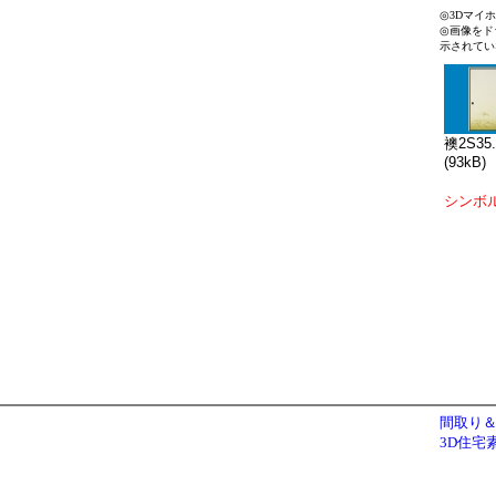
◎3Dマイ
◎画像をド
示されてい
襖2S35
(93kB)
シンボ
間取り＆
3D住宅