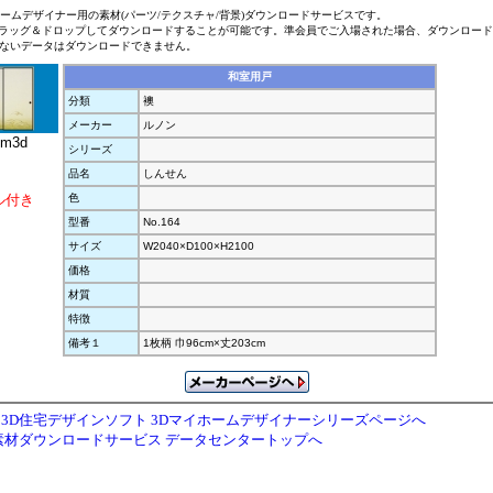
ホームデザイナー用の素材(パーツ/テクスチャ/背景)ダウンロードサービスです。
ラッグ＆ドロップしてダウンロードすることが可能です。準会員でご入場された場合、ダウンロー
ないデータはダウンロードできません。
和室用戸
分類
襖
メーカー
ルノン
.m3d
シリーズ
品名
しんせん
ル付き
色
型番
No.164
サイズ
W2040×D100×H2100
価格
材質
特徴
備考１
1枚柄 巾96cm×丈203cm
3D住宅デザインソフト 3Dマイホームデザイナーシリーズページへ
素材ダウンロードサービス データセンタートップへ