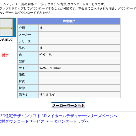
ホームデザイナー用の素材(パーツ/テクスチャ/背景)ダウンロードサービスです。
ラッグ＆ドロップしてダウンロードすることが可能です。準会員でご入場された場合、ダウンロー
ないデータはダウンロードできません。
和室用戸
分類
襖
メーカー
69.m3d
シリーズ
品名
襖
ル付き
色
ﾍﾞｰｼﾞｭ系
型番
サイズ
W2530×H1840
価格
材質
特徴
備考１
襖引違(4枚)
3D住宅デザインソフト 3Dマイホームデザイナーシリーズページへ
素材ダウンロードサービス データセンタートップへ