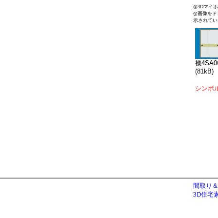
◎3Dマイ
◎画像をド
示されてい
襖4SA0
(81kB)
シンボ
間取り＆
3D住宅