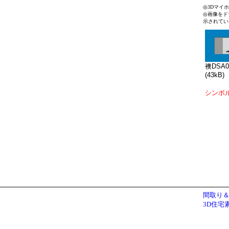
◎3Dマイ
◎画像をド
示されてい
襖DSA0
(43kB)
シンボ
間取り＆
3D住宅