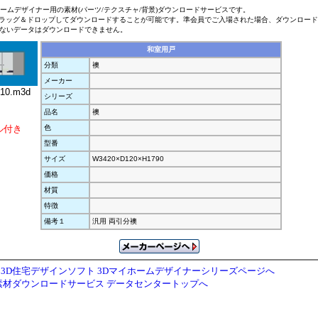
ホームデザイナー用の素材(パーツ/テクスチャ/背景)ダウンロードサービスです。
ラッグ＆ドロップしてダウンロードすることが可能です。準会員でご入場された場合、ダウンロー
ないデータはダウンロードできません。
和室用戸
分類
襖
メーカー
10.m3d
シリーズ
品名
襖
ル付き
色
型番
サイズ
W3420×D120×H1790
価格
材質
特徴
備考１
汎用 両引分襖
3D住宅デザインソフト 3Dマイホームデザイナーシリーズページへ
素材ダウンロードサービス データセンタートップへ