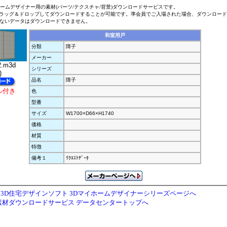
ホームデザイナー用の素材(パーツ/テクスチャ/背景)ダウンロードサービスです。
ラッグ＆ドロップしてダウンロードすることが可能です。準会員でご入場された場合、ダウンロー
ないデータはダウンロードできません。
和室用戸
分類
障子
メーカー
2.m3d
シリーズ
)
品名
障子
ル付き
色
型番
サイズ
W1700×D66×H1740
価格
材質
特徴
備考１
ﾘｸｴｽﾄﾃﾞｰﾀ
3D住宅デザインソフト 3Dマイホームデザイナーシリーズページへ
素材ダウンロードサービス データセンタートップへ