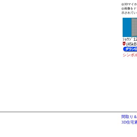
◎3Dマイ
◎画像をド
示されてい
ｼｮｳｼﾞ1
(45kB
シンボ
間取り＆
3D住宅