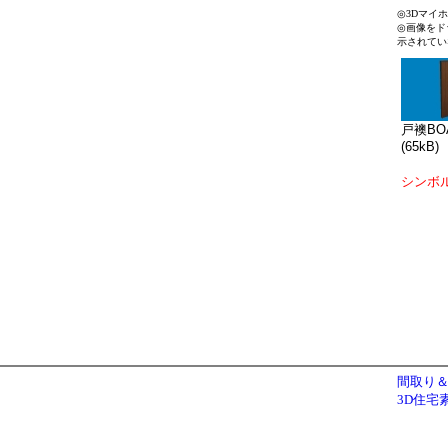
◎3Dマイ
◎画像をド
示されてい
戸襖BOA
(65kB)
シンボ
間取り＆
3D住宅