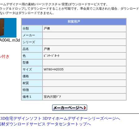
ホームデザイナー用の素材(パーツ/テクスチャ/背景)ダウンロードサービスです。
ラッグ＆ドロップしてダウンロードすることが可能です。準会員でご入場された場合、ダウンロー
ないデータはダウンロードできません。
和室用戸
分類
戸襖
メーカー
004L.m3d
シリーズ
品名
戸襖
ル付き
色
ﾋﾞﾝﾃｰｼﾞｵｰｸ
型番
サイズ
W780×H2035
価格
材質
特徴
備考１
室内片開ﾄﾞｱ
3D住宅デザインソフト 3Dマイホームデザイナーシリーズページへ
素材ダウンロードサービス データセンタートップへ