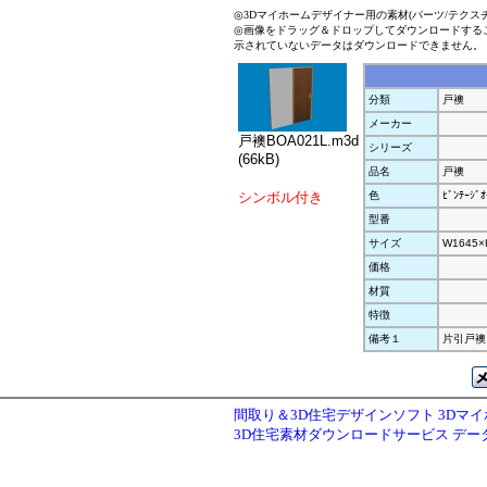
◎3Dマイホームデザイナー用の素材(パーツ/テクス
◎画像をドラッグ＆ドロップしてダウンロードする
示されていないデータはダウンロードできません。
分類
戸襖
メーカー
戸襖BOA021L.m3d
シリーズ
(66kB)
品名
戸襖
シンボル付き
色
ﾋﾞﾝﾃｰｼﾞｵ
型番
サイズ
W1645×
価格
材質
特徴
備考１
片引戸襖
間取り＆3D住宅デザインソフト 3Dマ
3D住宅素材ダウンロードサービス デ