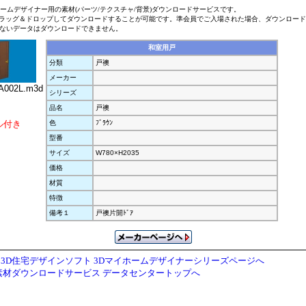
ホームデザイナー用の素材(パーツ/テクスチャ/背景)ダウンロードサービスです。
ラッグ＆ドロップしてダウンロードすることが可能です。準会員でご入場された場合、ダウンロー
ないデータはダウンロードできません。
和室用戸
分類
戸襖
メーカー
002L.m3d
シリーズ
品名
戸襖
ル付き
色
ﾌﾞﾗｳﾝ
型番
サイズ
W780×H2035
価格
材質
特徴
備考１
戸襖片開ﾄﾞｱ
3D住宅デザインソフト 3Dマイホームデザイナーシリーズページへ
素材ダウンロードサービス データセンタートップへ