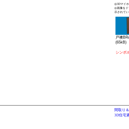
◎3Dマイ
◎画像をド
示されてい
戸襖BRA
(65kB)
シンボ
間取り＆
3D住宅