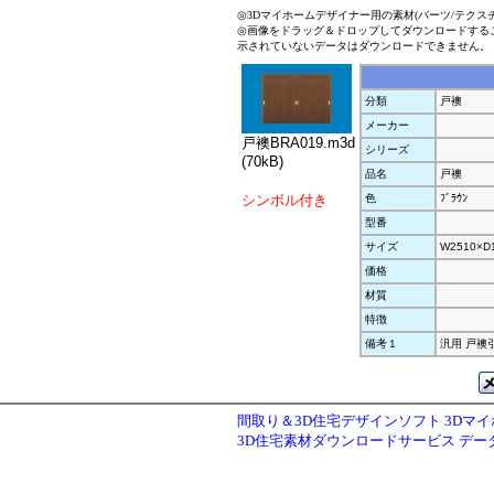
◎3Dマイホームデザイナー用の素材(パーツ/テクス
◎画像をドラッグ＆ドロップしてダウンロードする
示されていないデータはダウンロードできません。
分類
戸襖
メーカー
戸襖BRA019.m3d
シリーズ
(70kB)
品名
戸襖
シンボル付き
色
ﾌﾞﾗｳﾝ
型番
サイズ
W2510×D
価格
材質
特徴
備考１
汎用 戸襖引
間取り＆3D住宅デザインソフト 3Dマ
3D住宅素材ダウンロードサービス デ