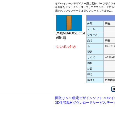
◎3Dマイホームデザイナー用の素材(パーツ/テクス
◎画像をドラッグ＆ドロップしてダウンロードする
示されていないデータはダウンロードできません。
分類
戸襖
メーカー
戸襖MBA005L.m3d
シリーズ
(65kB)
品名
戸襖
シンボル付き
色
ﾏｲﾙﾄﾞﾌﾞﾗ
型番
サイズ
W780×D
価格
材質
特徴
備考１
戸襖片開ﾄ
間取り＆3D住宅デザインソフト 3Dマ
3D住宅素材ダウンロードサービス デ