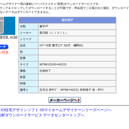
ホームデザイナー用の素材(パーツ/テクスチャ/背景)ダウンロードサービスです。
ラッグ＆ドロップしてダウンロードすることが可能です。準会員でご入場された場合、ダウンロー
ないデータはダウンロードできません。
室外用戸
分類
勝手戸
メーカー
新日軽（ＬＩＸＩＬ）
03L.m3d
シリーズ
品名
ｴｱﾊﾟｽ5型 勝手口ﾄﾞｱ(3尺・欄間付)
ル付き
色
型番
サイズ
W798×D100×H2221
価格
生産終了
材質
特徴
備考１
左吊元 枠ｻｲｽﾞ：W798×H2221 井桁格子 色：ﾎﾜｲﾄ
3D住宅デザインソフト 3Dマイホームデザイナーシリーズページへ
素材ダウンロードサービス データセンタートップへ