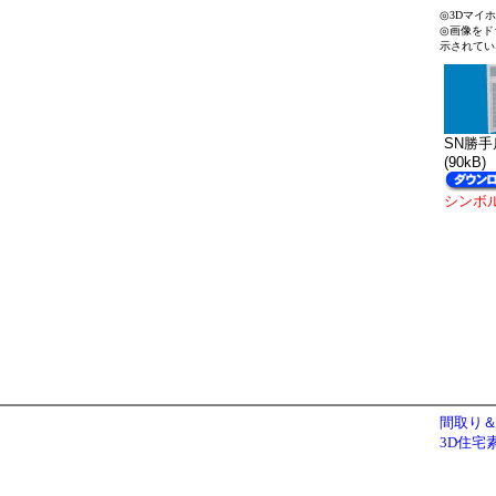
◎3Dマイ
◎画像をド
示されてい
SN勝手扉
(90kB)
シンボ
間取り＆
3D住宅