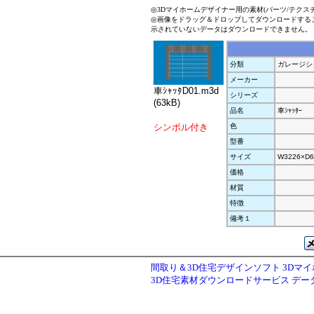
◎3Dマイホームデザイナー用の素材(パーツ/テクス
◎画像をドラッグ＆ドロップしてダウンロードする
示されていないデータはダウンロードできません。
分類
ガレージシ
メーカー
車ｼｬｯﾀD01.m3d
シリーズ
(63kB)
品名
車ｼｬｯﾀｰ
シンボル付き
色
型番
サイズ
W3226×D6
価格
材質
特徴
備考１
間取り＆3D住宅デザインソフト 3Dマ
3D住宅素材ダウンロードサービス デ