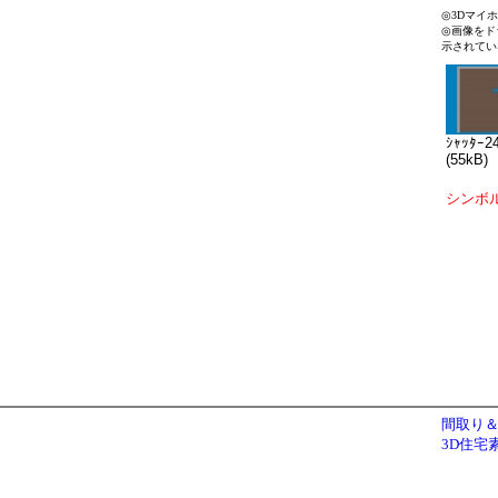
◎3Dマイ
◎画像をド
示されてい
ｼｬｯﾀｰ2
(55kB)
シンボ
間取り＆
3D住宅