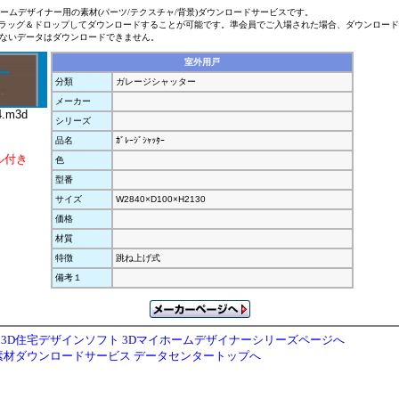
ホームデザイナー用の素材(パーツ/テクスチャ/背景)ダウンロードサービスです。
ラッグ＆ドロップしてダウンロードすることが可能です。準会員でご入場された場合、ダウンロー
ないデータはダウンロードできません。
室外用戸
分類
ガレージシャッター
メーカー
4.m3d
シリーズ
品名
ｶﾞﾚｰｼﾞｼｬｯﾀｰ
ル付き
色
型番
サイズ
W2840×D100×H2130
価格
材質
特徴
跳ね上げ式
備考１
3D住宅デザインソフト 3Dマイホームデザイナーシリーズページへ
素材ダウンロードサービス データセンタートップへ