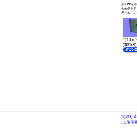
◎3Dマイ
◎画像をド
示されてい
門13.m
(309kB)
間取り＆
3D住宅