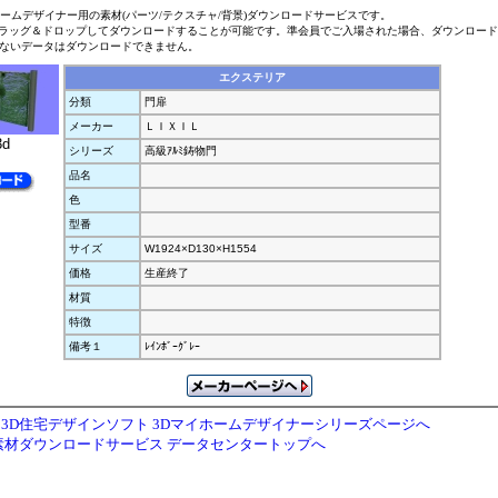
ホームデザイナー用の素材(パーツ/テクスチャ/背景)ダウンロードサービスです。
ラッグ＆ドロップしてダウンロードすることが可能です。準会員でご入場された場合、ダウンロー
ないデータはダウンロードできません。
エクステリア
分類
門扉
メーカー
ＬＩＸＩＬ
3d
シリーズ
高級ｱﾙﾐ鋳物門
品名
色
型番
サイズ
W1924×D130×H1554
価格
生産終了
材質
特徴
備考１
ﾚｲﾝﾎﾞｰｸﾞﾚｰ
3D住宅デザインソフト 3Dマイホームデザイナーシリーズページへ
素材ダウンロードサービス データセンタートップへ