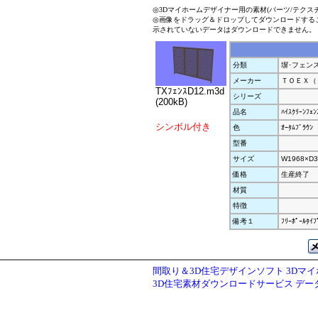
◎3Dマイホームデザイナー用の素材(パーツ/テクス
◎画像をドラッグ＆ドロップしてダウンロードする
示されていないデータはダウンロードできません。
分類
塀･フェン
メーカー
ＴＯＥＸ（
TXﾌｪﾝｽD12.m3d
シリーズ
(200kB)
品名
ﾊｲｽｸﾘｰﾝﾌｪ
シンボル付き
色
ｵｰﾀﾑﾌﾞﾗｳﾝ
型番
サイズ
W1968×D3
価格
生産終了
材質
特徴
備考１
ﾌﾘｰﾎﾟｰﾙﾀｲﾌ
間取り＆3D住宅デザインソフト 3Dマ
3D住宅素材ダウンロードサービス デ