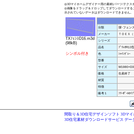
◎3Dマイホームデザイナー用の素材(パーツ/テクス
◎画像をドラッグ＆ドロップしてダウンロードする
示されていないデータはダウンロードできません。
分類
塀･フェン
メーカー
ＴＯＥＸ（
TXﾌｪﾝｽD16.m3d
シリーズ
(98kB)
品名
ﾌﾟﾘﾚｵR13型
シンボル付き
色
ｼｬｲﾝｸﾞﾚｰ
型番
サイズ
W1980×D3
価格
生産終了
材質
特徴
備考１
ﾌﾘｰﾎﾟｰﾙﾀｲﾌ
間取り＆3D住宅デザインソフト 3Dマ
3D住宅素材ダウンロードサービス デ