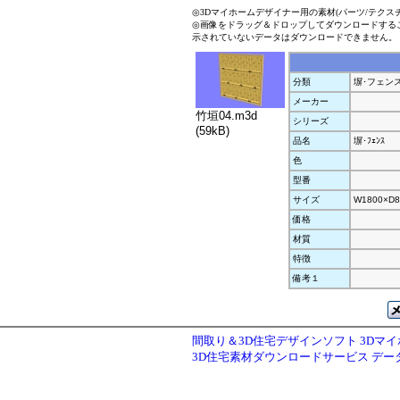
◎3Dマイホームデザイナー用の素材(パーツ/テクス
◎画像をドラッグ＆ドロップしてダウンロードする
示されていないデータはダウンロードできません。
分類
塀･フェン
メーカー
竹垣04.m3d
シリーズ
(59kB)
品名
塀･ﾌｪﾝｽ
色
型番
サイズ
W1800×D8
価格
材質
特徴
備考１
間取り＆3D住宅デザインソフト 3Dマ
3D住宅素材ダウンロードサービス デ