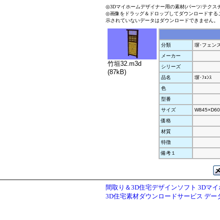
◎3Dマイホームデザイナー用の素材(パーツ/テクス
◎画像をドラッグ＆ドロップしてダウンロードする
示されていないデータはダウンロードできません。
分類
塀･フェン
メーカー
竹垣32.m3d
シリーズ
(87kB)
品名
塀･ﾌｪﾝｽ
色
型番
サイズ
W845×D60
価格
材質
特徴
備考１
間取り＆3D住宅デザインソフト 3Dマ
3D住宅素材ダウンロードサービス デ