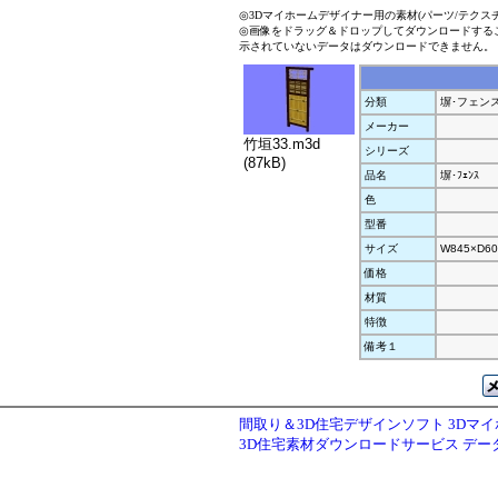
◎3Dマイホームデザイナー用の素材(パーツ/テクス
◎画像をドラッグ＆ドロップしてダウンロードする
示されていないデータはダウンロードできません。
分類
塀･フェン
メーカー
竹垣33.m3d
シリーズ
(87kB)
品名
塀･ﾌｪﾝｽ
色
型番
サイズ
W845×D60
価格
材質
特徴
備考１
間取り＆3D住宅デザインソフト 3Dマ
3D住宅素材ダウンロードサービス デ