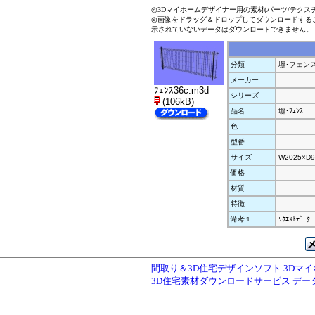
◎3Dマイホームデザイナー用の素材(パーツ/テクス
◎画像をドラッグ＆ドロップしてダウンロードする
示されていないデータはダウンロードできません。
分類
塀･フェン
メーカー
ﾌｪﾝｽ36c.m3d
シリーズ
(106kB)
品名
塀･ﾌｪﾝｽ
色
型番
サイズ
W2025×D9
価格
材質
特徴
備考１
ﾘｸｴｽﾄﾃﾞｰﾀ
間取り＆3D住宅デザインソフト 3Dマ
3D住宅素材ダウンロードサービス デ