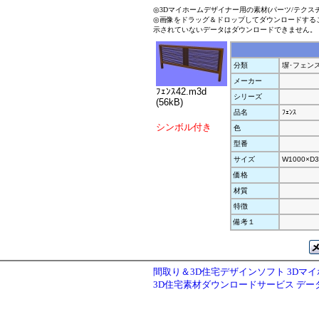
◎3Dマイホームデザイナー用の素材(パーツ/テクス
◎画像をドラッグ＆ドロップしてダウンロードする
示されていないデータはダウンロードできません。
分類
塀･フェン
メーカー
ﾌｪﾝｽ42.m3d
シリーズ
(56kB)
品名
ﾌｪﾝｽ
シンボル付き
色
型番
サイズ
W1000×D3
価格
材質
特徴
備考１
間取り＆3D住宅デザインソフト 3Dマ
3D住宅素材ダウンロードサービス デ