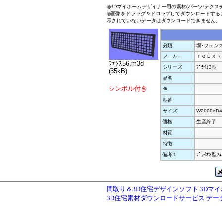
◎3Dマイホームデザイナー用の素材(パーツ/テクス
◎画像をドラッグ＆ドロップしてダウンロードする
示されていないデータはダウンロードできません。
分類
塀･フェン
メーカー
ＴＯＥＸ（
ﾌｪﾝｽ56.m3d
シリーズ
ﾌﾟﾗｲｵ3型
(35kB)
品名
シンボル付き
色
型番
サイズ
W2000×D4
価格
生産終了
材質
特徴
備考１
ﾌﾟﾗｲｵ3型ﾌ
間取り＆3D住宅デザインソフト 3Dマ
3D住宅素材ダウンロードサービス デ