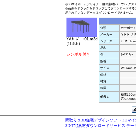
◎3Dマイホームデザイナー用の素材(パーツ/テクス
◎画像をドラッグ＆ドロップしてダウンロードする
示されていないデータはダウンロードできません。
分類
カーポート
メーカー
ＹＫＫ Ａ
YAｶｰﾎﾟｰﾄ01.m3d
シリーズ
ｼﾞｰﾎﾟｰﾄne
(113kB)
品名
シンボル付き
色
ｶｰﾑﾌﾞﾗｯｸ
型番
サイズ
W3144×D
価格
材質
特徴
積雪150c
備考１
応:\309000
間取り＆3D住宅デザインソフト 3Dマ
3D住宅素材ダウンロードサービス デ