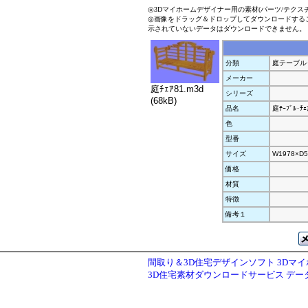
◎3Dマイホームデザイナー用の素材(パーツ/テクス
◎画像をドラッグ＆ドロップしてダウンロードする
示されていないデータはダウンロードできません。
分類
庭テーブル
メーカー
庭ﾁｪｱ81.m3d
シリーズ
(68kB)
品名
庭ﾃｰﾌﾞﾙ･ﾁｪ
色
型番
サイズ
W1978×D5
価格
材質
特徴
備考１
間取り＆3D住宅デザインソフト 3Dマ
3D住宅素材ダウンロードサービス デ