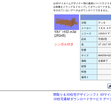
◎3Dマイホームデザイナー用の素材(パーツ/テクス
◎画像をドラッグ＆ドロップしてダウンロードする
示されていないデータはダウンロードできません。
分類
デッキ
メーカー
ＹＫＫ Ａ
YAﾃﾞｯｷ02.m3d
シリーズ
ｼｽﾃﾑｳｯﾄﾞﾃﾞ
(281kB)
品名
手摺2型
シンボル付き
色
ﾐﾃﾞｨｱﾑﾌﾞﾗｳ
型番
サイズ
W4059×D2
価格
生産終了
材質
特徴
備考１
間取り＆3D住宅デザインソフト 3Dマ
3D住宅素材ダウンロードサービス デ