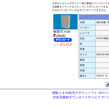
◎3Dマイホームデザイナー用の素材(パーツ/テクス
◎画像をドラッグ＆ドロップしてダウンロードする
示されていないデータはダウンロードできません。
分類
屋外設備･
メーカー
物置03.m3d
シリーズ
(45kB)
品名
ｴｸｽﾃﾘｱ用品
色
シンボル付き
型番
サイズ
W1150×D6
価格
材質
特徴
備考１
ﾘｸｴｽﾄﾃﾞｰﾀ
間取り＆3D住宅デザインソフト 3Dマ
3D住宅素材ダウンロードサービス デ