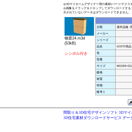
◎3Dマイホームデザイナー用の素材(パーツ/テクス
◎画像をドラッグ＆ドロップしてダウンロードする
示されていないデータはダウンロードできません。
分類
屋外設備･
メーカー
物置24.m3d
シリーズ
(53kB)
品名
ｴｸｽﾃﾘｱ用品
シンボル付き
色
型番
サイズ
W1595×D1
価格
材質
特徴
備考１
間取り＆3D住宅デザインソフト 3Dマ
3D住宅素材ダウンロードサービス デ