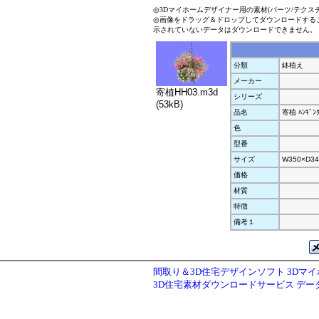
◎3Dマイホームデザイナー用の素材(パーツ/テクス
◎画像をドラッグ＆ドロップしてダウンロードする
示されていないデータはダウンロードできません。
分類
鉢植え
メーカー
寄植HH03.m3d
シリーズ
(53kB)
品名
寄植 ﾊﾝｷﾞﾝ
色
型番
サイズ
W350×D34
価格
材質
特徴
備考１
間取り＆3D住宅デザインソフト 3Dマ
3D住宅素材ダウンロードサービス デ