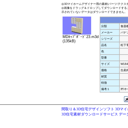
◎3Dマイホームデザイナー用の素材(パーツ/テクス
◎画像をドラッグ＆ドロップしてダウンロードする
示されていないデータはダウンロードできません。
分類
食器
メーカー
パナ
MDｶｯﾌﾟﾎﾞｰﾄﾞ23.m3d
シリーズ
(135kB)
品名
松下電工
色
型番
サイズ
W184
価格
生産
材質
特徴
備考１
ｶｳﾝﾀ
間取り＆3D住宅デザインソフト 3Dマ
3D住宅素材ダウンロードサービス デ