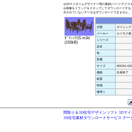
◎3Dマイホームデザイナー用の素材(パーツ/テクス
◎画像をドラッグ＆ドロップしてダウンロードする
示されていないデータはダウンロードできません。
分類
ダイニング
メーカー
カリモク家
ﾀﾞｲﾆﾝｸ15.m3d
シリーズ
(150kB)
品名
色
型番
サイズ
W3281×D2
価格
生産終了
材質
特徴
備考１
間取り＆3D住宅デザインソフト 3Dマ
3D住宅素材ダウンロードサービス デ