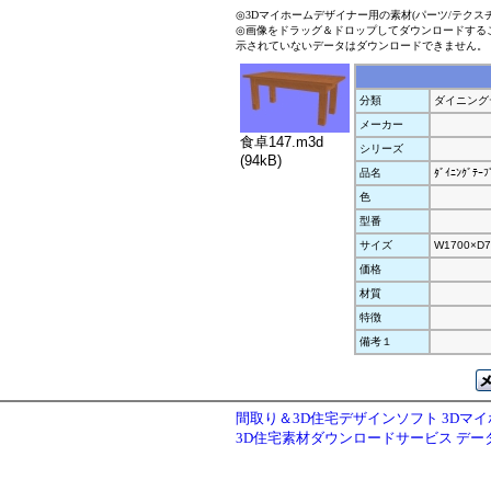
◎3Dマイホームデザイナー用の素材(パーツ/テクス
◎画像をドラッグ＆ドロップしてダウンロードする
示されていないデータはダウンロードできません。
分類
ダイニング
メーカー
食卓147.m3d
シリーズ
(94kB)
品名
ﾀﾞｲﾆﾝｸﾞﾃｰﾌ
色
型番
サイズ
W1700×D7
価格
材質
特徴
備考１
間取り＆3D住宅デザインソフト 3Dマ
3D住宅素材ダウンロードサービス デ