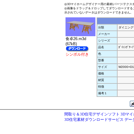
◎3Dマイホームデザイナー用の素材(パーツ/テクス
◎画像をドラッグ＆ドロップしてダウンロードする
示されていないデータはダウンロードできません。
分類
ダイニング
メーカー
食卓26.m3d
シリーズ
(67kB)
品名
ﾀﾞｲﾆﾝｸﾞﾃｰﾌ
シンボル付き
色
型番
サイズ
W2000×D1
価格
材質
特徴
備考１
間取り＆3D住宅デザインソフト 3Dマ
3D住宅素材ダウンロードサービス デ