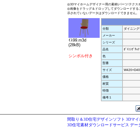
◎3Dマイホームデザイナー用の素材(パーツ/テクス
◎画像をドラッグ＆ドロップしてダウンロードする
示されていないデータはダウンロードできません。
分類
ダイニング
メーカー
ｲｽ99.m3d
シリーズ
(28kB)
品名
ﾀﾞｲﾆﾝｸﾞﾁｪｱ
シンボル付き
色
型番
サイズ
W420×D40
価格
材質
特徴
備考１
間取り＆3D住宅デザインソフト 3Dマ
3D住宅素材ダウンロードサービス デ