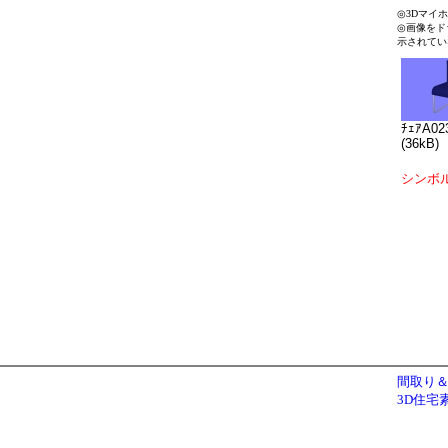
◎3Dマイ
◎画像をド
示されてい
ﾁｪｱA02
(36kB)
シンボ
間取り＆
3D住宅