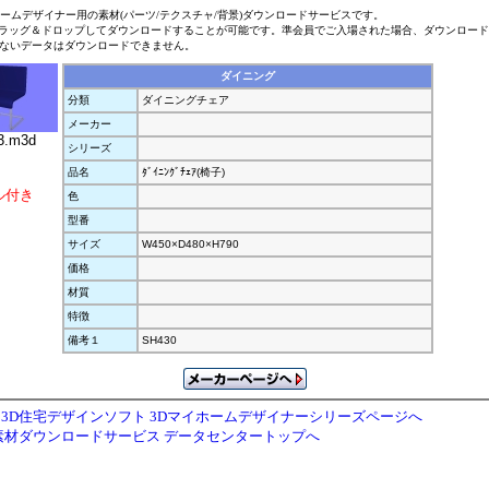
ホームデザイナー用の素材(パーツ/テクスチャ/背景)ダウンロードサービスです。
ラッグ＆ドロップしてダウンロードすることが可能です。準会員でご入場された場合、ダウンロー
ないデータはダウンロードできません。
ダイニング
分類
ダイニングチェア
メーカー
3.m3d
シリーズ
品名
ﾀﾞｲﾆﾝｸﾞﾁｪｱ(椅子)
ル付き
色
型番
サイズ
W450×D480×H790
価格
材質
特徴
備考１
SH430
3D住宅デザインソフト 3Dマイホームデザイナーシリーズページへ
素材ダウンロードサービス データセンタートップへ