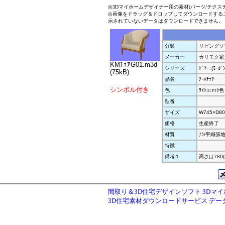
◎3Dマイホームデザイナー用の素材(パーツ/テクス
◎画像をドラッグ＆ドロップしてダウンロードする
示されていないデータはダウンロードできません。
分類
リビングソ
メーカー
カリモク家
KMﾁｪｱG01.m3d
シリーズ
ﾄﾞﾏｰﾆ(ﾓｰｶﾞﾝ
(75kB)
品名
ｱｰﾑﾁｪｱ
シンボル付き
色
ﾗｲﾄｺﾆｬｯｸ色
型番
サイズ
W745×D80
価格
生産終了
材質
ﾅﾗ/平織張
特徴
備考１
高さは780(
間取り＆3D住宅デザインソフト 3Dマ
3D住宅素材ダウンロードサービス デ