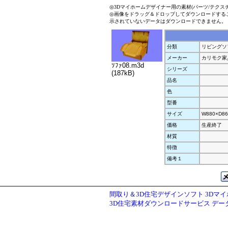
◎3Dマイホームデザイナー用の素材(パーツ/テクス
◎画像をドラッグ＆ドロップしてダウンロードする
示されていないデータはダウンロードできません。
分類
リビングソ
メーカー
カリモク家
ｿﾌｧ08.m3d
シリーズ
(187kB)
品名
色
型番
サイズ
W880×D86
価格
生産終了
材質
特徴
備考１
間取り＆3D住宅デザインソフト 3Dマ
3D住宅素材ダウンロードサービス デ