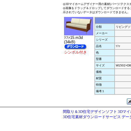
◎3Dマイホームデザイナー用の素材(パーツ/テクス
◎画像をドラッグ＆ドロップしてダウンロードする
示されていないデータはダウンロードできません。
分類
リビングソ
メーカー
ｿﾌｧ15.m3d
シリーズ
(34kB)
品名
ｿﾌｧ
シンボル付き
色
型番
サイズ
W1502×D8
価格
材質
特徴
備考１
間取り＆3D住宅デザインソフト 3Dマ
3D住宅素材ダウンロードサービス デ