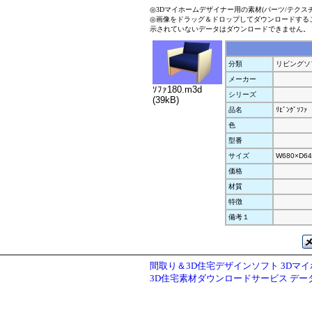
◎3Dマイホームデザイナー用の素材(パーツ/テクス
◎画像をドラッグ＆ドロップしてダウンロードする
示されていないデータはダウンロードできません。
分類
リビングソ
メーカー
ｿﾌｧ180.m3d
シリーズ
(39kB)
品名
ﾘﾋﾞﾝｸﾞｿﾌｧ
色
型番
サイズ
W680×D64
価格
材質
特徴
備考１
間取り＆3D住宅デザインソフト 3Dマ
3D住宅素材ダウンロードサービス デ