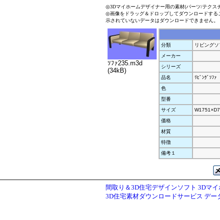
◎3Dマイホームデザイナー用の素材(パーツ/テクス
◎画像をドラッグ＆ドロップしてダウンロードする
示されていないデータはダウンロードできません。
分類
リビングソ
メーカー
ｿﾌｧ235.m3d
シリーズ
(34kB)
品名
ﾘﾋﾞﾝｸﾞｿﾌｧ
色
型番
サイズ
W1751×D7
価格
材質
特徴
備考１
間取り＆3D住宅デザインソフト 3Dマ
3D住宅素材ダウンロードサービス デ