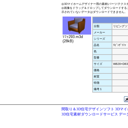
◎3Dマイホームデザイナー用の素材(パーツ/テクス
◎画像をドラッグ＆ドロップしてダウンロードする
示されていないデータはダウンロードできません。
分類
リビングソ
メーカー
ｿﾌｧ293.m3d
シリーズ
(28kB)
品名
ﾘﾋﾞﾝｸﾞｿﾌｧ
色
型番
サイズ
W828×D83
価格
材質
特徴
備考１
間取り＆3D住宅デザインソフト 3Dマ
3D住宅素材ダウンロードサービス デ