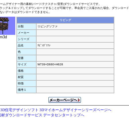
ホームデザイナー用の素材(パーツ/テクスチャ/背景)ダウンロードサービスです。
ラッグ＆ドロップしてダウンロードすることが可能です。準会員でご入場された場合、ダウンロー
ないデータはダウンロードできません。
リビング
分類
リビングソファ
メーカー
.m3d
シリーズ
品名
ﾘﾋﾞﾝｸﾞｿﾌｧ
色
型番
サイズ
W739×D680×H628
価格
材質
特徴
備考１
3D住宅デザインソフト 3Dマイホームデザイナーシリーズページへ
素材ダウンロードサービス データセンタートップへ