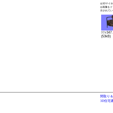
◎3Dマイ
◎画像をド
示されてい
ｿﾌｧ347
(53kB)
間取り＆
3D住宅