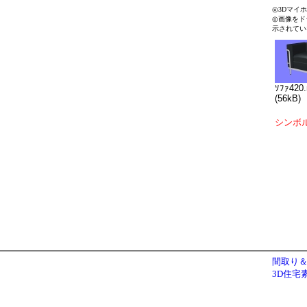
◎3Dマイ
◎画像をド
示されてい
ｿﾌｧ420
(56kB)
シンボ
間取り＆
3D住宅