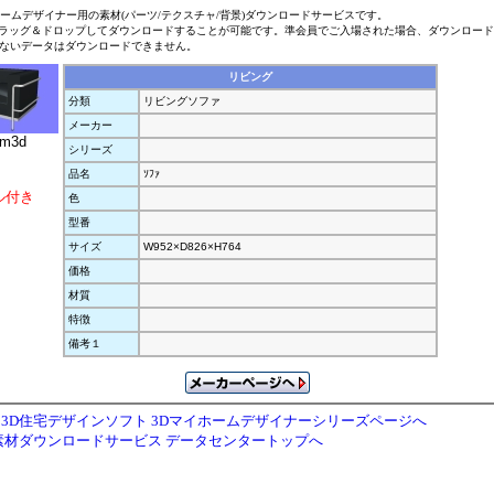
ホームデザイナー用の素材(パーツ/テクスチャ/背景)ダウンロードサービスです。
ラッグ＆ドロップしてダウンロードすることが可能です。準会員でご入場された場合、ダウンロー
ないデータはダウンロードできません。
リビング
分類
リビングソファ
メーカー
.m3d
シリーズ
品名
ｿﾌｧ
ル付き
色
型番
サイズ
W952×D826×H764
価格
材質
特徴
備考１
3D住宅デザインソフト 3Dマイホームデザイナーシリーズページへ
素材ダウンロードサービス データセンタートップへ