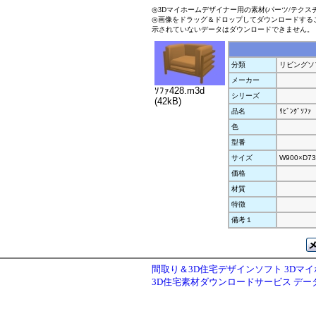
◎3Dマイホームデザイナー用の素材(パーツ/テクス
◎画像をドラッグ＆ドロップしてダウンロードする
示されていないデータはダウンロードできません。
分類
リビングソ
メーカー
ｿﾌｧ428.m3d
シリーズ
(42kB)
品名
ﾘﾋﾞﾝｸﾞｿﾌｧ
色
型番
サイズ
W900×D73
価格
材質
特徴
備考１
間取り＆3D住宅デザインソフト 3Dマ
3D住宅素材ダウンロードサービス デ