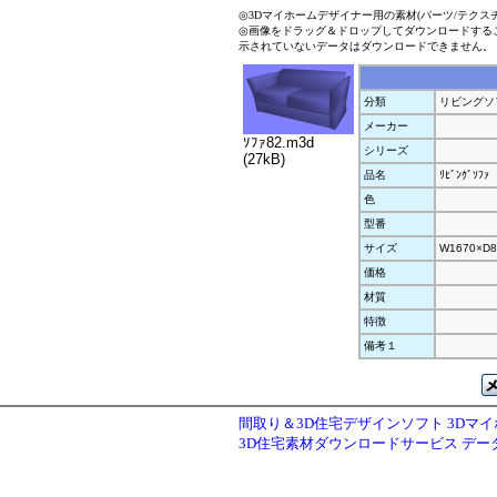
◎3Dマイホームデザイナー用の素材(パーツ/テクス
◎画像をドラッグ＆ドロップしてダウンロードする
示されていないデータはダウンロードできません。
分類
リビングソ
メーカー
ｿﾌｧ82.m3d
シリーズ
(27kB)
品名
ﾘﾋﾞﾝｸﾞｿﾌｧ
色
型番
サイズ
W1670×D8
価格
材質
特徴
備考１
間取り＆3D住宅デザインソフト 3Dマ
3D住宅素材ダウンロードサービス デ