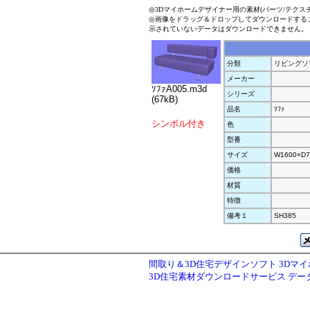
◎3Dマイホームデザイナー用の素材(パーツ/テクス
◎画像をドラッグ＆ドロップしてダウンロードする
示されていないデータはダウンロードできません。
分類
リビングソ
メーカー
ｿﾌｧA005.m3d
シリーズ
(67kB)
品名
ｿﾌｧ
シンボル付き
色
型番
サイズ
W1600×D7
価格
材質
特徴
備考１
SH385
間取り＆3D住宅デザインソフト 3Dマ
3D住宅素材ダウンロードサービス デ