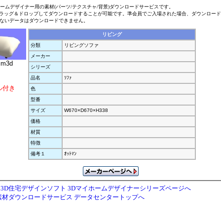
ホームデザイナー用の素材(パーツ/テクスチャ/背景)ダウンロードサービスです。
ラッグ＆ドロップしてダウンロードすることが可能です。準会員でご入場された場合、ダウンロー
ないデータはダウンロードできません。
リビング
分類
リビングソファ
メーカー
.m3d
シリーズ
品名
ｿﾌｧ
ル付き
色
型番
サイズ
W670×D670×H338
価格
材質
特徴
備考１
ｵｯﾄﾏﾝ
3D住宅デザインソフト 3Dマイホームデザイナーシリーズページへ
素材ダウンロードサービス データセンタートップへ