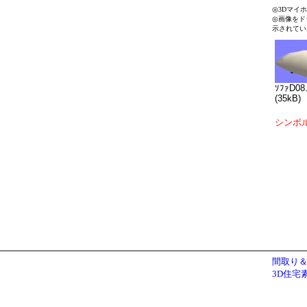
◎3Dマイ
◎画像をド
示されてい
ｿﾌｧD08
(35kB)
シンボ
間取り＆
3D住宅