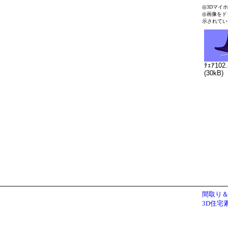
◎3Dマイ
◎画像をド
示されてい
ﾁｪｱ102
(30kB)
間取り＆
3D住宅