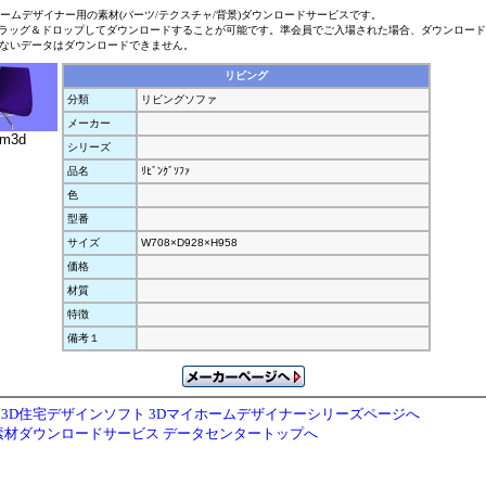
ホームデザイナー用の素材(パーツ/テクスチャ/背景)ダウンロードサービスです。
ラッグ＆ドロップしてダウンロードすることが可能です。準会員でご入場された場合、ダウンロー
ないデータはダウンロードできません。
リビング
分類
リビングソファ
メーカー
.m3d
シリーズ
品名
ﾘﾋﾞﾝｸﾞｿﾌｧ
色
型番
サイズ
W708×D928×H958
価格
材質
特徴
備考１
3D住宅デザインソフト 3Dマイホームデザイナーシリーズページへ
素材ダウンロードサービス データセンタートップへ