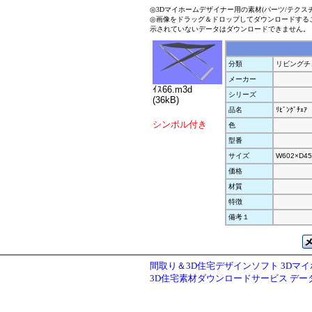
◎3Dマイホームデザイナー用の素材(パーツ/テクス
◎画像をドラッグ＆ドロップしてダウンロードする
示されていないデータはダウンロードできません。
分類
リビングチ
メーカー
ｲｽ66.m3d
シリーズ
(36kB)
品名
ﾘﾋﾞﾝｸﾞﾁｪｱ
シンボル付き
色
型番
サイズ
W602×D45
価格
材質
特徴
備考１
間取り＆3D住宅デザインソフト 3Dマ
3D住宅素材ダウンロードサービス デ