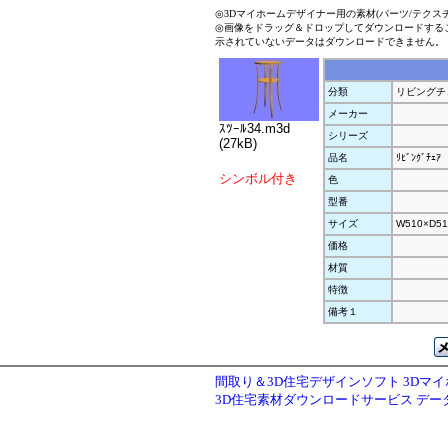
◎3Dマイホームデザイナー用の素材(パーツ/テクス
◎画像をドラッグ＆ドロップしてダウンロードする
示されていないデータはダウンロードできません。
分類
リビングチ
メーカー
ｽﾂｰﾙ34.m3d
シリーズ
(27kB)
品名
ﾘﾋﾞﾝｸﾞﾁｪｱ
シンボル付き
色
型番
サイズ
W510×D51
価格
材質
特徴
備考１
間取り＆3D住宅デザインソフト 3Dマ
3D住宅素材ダウンロードサービス デ