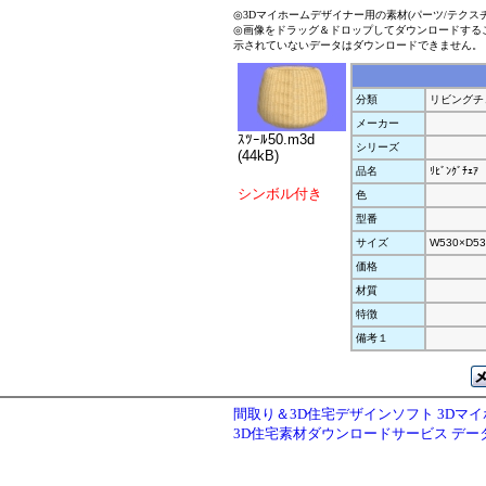
◎3Dマイホームデザイナー用の素材(パーツ/テクス
◎画像をドラッグ＆ドロップしてダウンロードする
示されていないデータはダウンロードできません。
分類
リビングチ
メーカー
ｽﾂｰﾙ50.m3d
シリーズ
(44kB)
品名
ﾘﾋﾞﾝｸﾞﾁｪｱ
シンボル付き
色
型番
サイズ
W530×D53
価格
材質
特徴
備考１
間取り＆3D住宅デザインソフト 3Dマ
3D住宅素材ダウンロードサービス デ